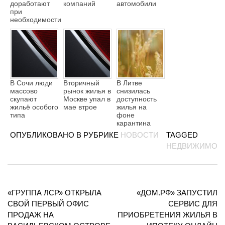
доработают
компаний
автомобили
при
необходимости
В Сочи люди
Вторичный
В Литве
массово
рынок жилья в
снизилась
скупают
Москве упал в
доступность
жильё особого
мае втрое
жилья на
типа
фоне
карантина
ОПУБЛИКОВАНО В РУБРИКЕ
НОВОСТИ
TAGGED
НЕДВИЖИМОС
Навигация
«ГРУППА ЛСР» ОТКРЫЛА
«ДОМ.РФ» ЗАПУСТИЛ
по
СВОЙ ПЕРВЫЙ ОФИС
СЕРВИС ДЛЯ
записям
ПРОДАЖ НА
ПРИОБРЕТЕНИЯ ЖИЛЬЯ В